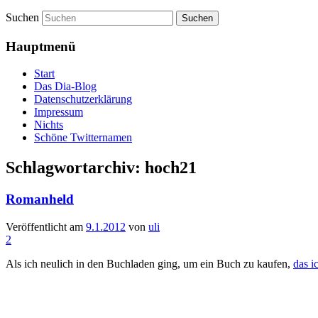
Romanheld
Veröffentlicht am
9.1.2012
von
uli
2
Als ich neulich in den Buchladen ging, um ein Buch zu kaufen,
das i
Worauf ich nähertrat, …
… in Erstaunen ausbrach …
… und schließlich in Kaufaktion trat:
Sollte
Roman Held
alias
@hoch21
jemals wieder
bei uns
lesen, dann 
Veröffentlicht unter
Diaspora
|
Verschlagwortet mit
hoch21
,
Osiander
In fremder Sache