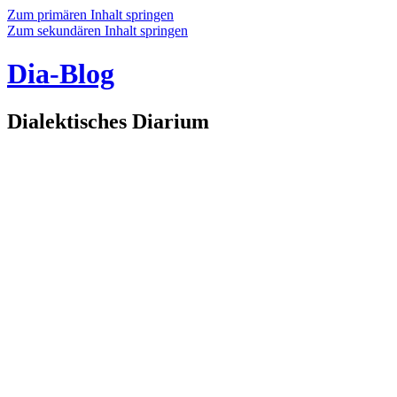
Zum primären Inhalt springen
Zum sekundären Inhalt springen
Dia-Blog
Dialektisches Diarium
Suchen
Hauptmenü
Start
Das Dia-Blog
Datenschutzerklärung
Impressum
Nichts
Schöne Twitternamen
Schlagwortarchiv:
hoch21