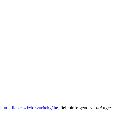
ch nun lieber wieder zurückgäbe
, fiel mir folgendes ins Auge:
kriegt er das Schoklädle als Nachtisch. Versprochen.
,
Roman Held
,
Tübingen
|
2
Antworten